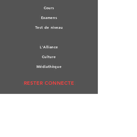
Co
urs
Exa
mens
Test de n
iveau
L'All
iance
Culture
Médiathèque
RESTER CONNECTE
Facebook
Linkedin
Devenir membre
ADRESSE