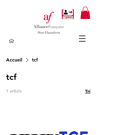
Accueil
tcf
tcf
1 article
Tri