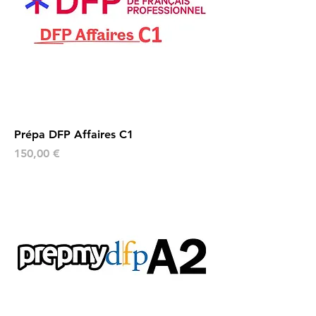
Prépa DFP Affaires C1
Prix
150,00 €