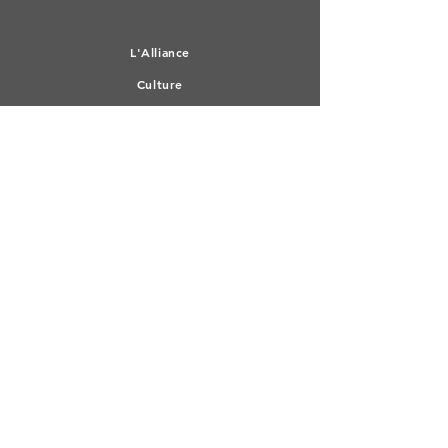
L'All
iance
Culture
Médiathèque
RESTER CONNECTE
Facebook
Linkedin
Devenir membre
ADRESSE
Henleykaai 86
9000 GENT