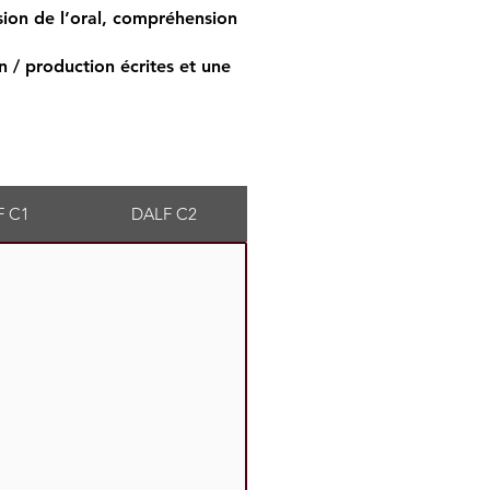
ion de l’oral, compréhension
 / production écrites et
une
F C1
DALF C2