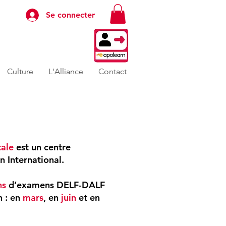
Se connecter
Culture
L'Alliance
Contact
tale
est un centre
 International.
ns
d’examens DELF-DALF
n : en
mars
, en
juin
et en