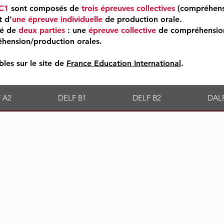
C1
sont composés de
trois épreuves collectives
(compréhens
t d’
une épreuve individuelle
de production orale.
é de
deux parties
:
une
épreuve collective
de compréhension
hension/production orales.
bles sur le site de
France Education International
.
 A2
DELF B1
DELF B2
DAL