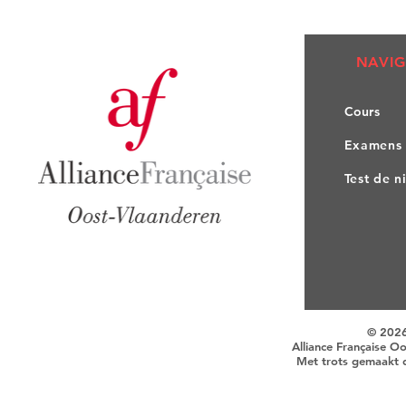
NAVIG
Co
urs
Exa
mens
Test de n
© 202
Alliance Française O
Met trots gemaakt