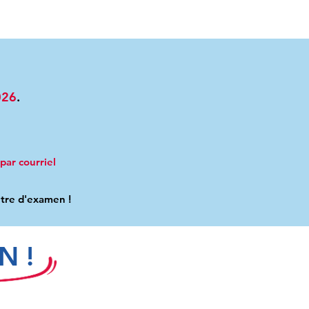
026
.
par courriel
entre d'examen
!
N !