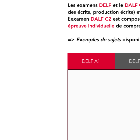
Les examens
DELF
et le
DALF 
des écrits, production écrite) e
L’examen
DALF C2
est compos
épreuve individuelle
de compré
=>
Exemples de sujets
disponi
DELF A1
DELF