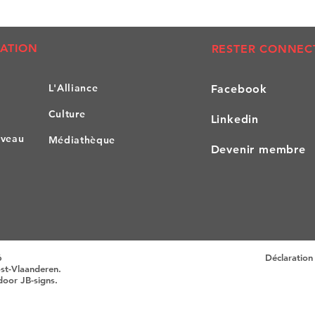
ATION
RESTER CONNEC
L'All
iance
Facebook
Culture
Linkedin
iveau
Médiathèque
Devenir membre
6
Déclaration 
ost-Vlaanderen.
 door
JB-signs
.