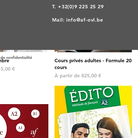
T.
+32(0)9 225 25 29
Mail:
info@af-ovl.be
de confidentialité
mbre
Cours privés adultes - Formule 20
cours
ionnel
15,00 €
Prix promotionnel
À partir de
825,00 €