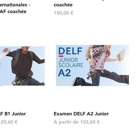
ernationales -
coachée
 AF coachée
Prix
150,00 €
 B1 Junior
Examen DELF A2 Junior
ionnel
Prix promotionnel
120,60 €
À partir de
102,60 €