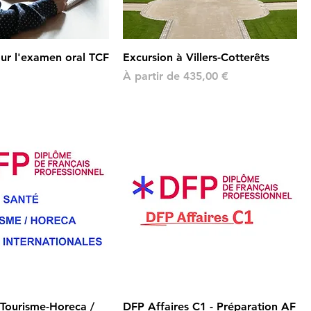
ur l'examen oral TCF
Excursion à Villers-Cotterêts
Prix promotionnel
À partir de
435,00 €
 Tourisme-Horeca /
DFP Affaires C1 - Préparation AF