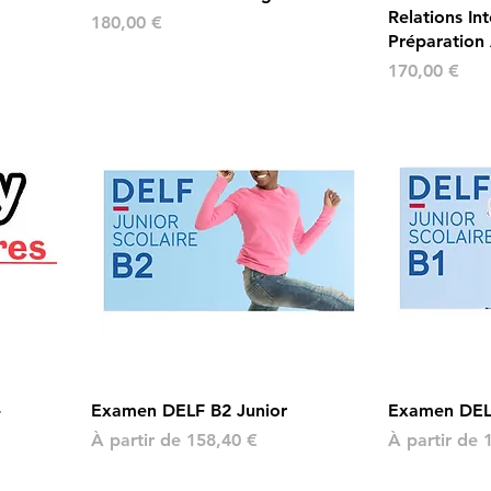
Relations Int
Prix
180,00 €
Préparation
Prix
170,00 €
-
Examen DELF B2 Junior
Examen DELF
Prix promotionnel
Prix promot
À partir de
158,40 €
À partir de