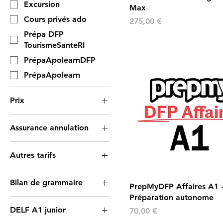
Excursion
Max
Cours privés ado
Prix
275,00 €
Prépa DFP
TourismeSanteRI
PrépaApolearnDFP
PrépaApolearn
Prix
Assurance annulation
10 €
840 €
Assurance annulation
Autres tarifs
Assurance
annulation+supplément
Tarif normal
chambre single
Bilan de grammaire
PrepMyDFP Affaires A1 
Sans assurance
Préparation autonome
2 niveaux : A1 + A2
annulation
DELF A1 junior
Prix
70,00 €
2 niveaux : A2 + B1
Supplément chambre