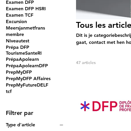
Examen DFP
Examen DFP HSRI
Examen TCF
Excursion
Tous les articl
Meersjanmetfrans
membre
Dit is je categoriebeschr
Niveautest
gaat, contact met hen h
Prépa DFP
TourismeSanteRI
PrépaApolearn
47 articles
PrépaApolearnDFP
PrepMyDFP
PrepMyDFP Affaires
PrepMyFutureDELF
tcf
Filtrer par
Type d'article