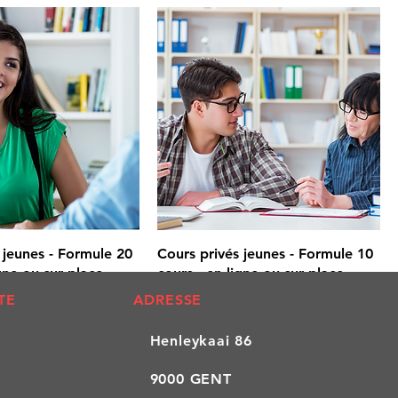
 jeunes - Formule 20
Cours privés jeunes - Formule 10
igne ou sur place
cours - en ligne ou sur place
Prix promotionnel
À partir de
380,00 €
TE
ADRESSE
Henleykaai 86
9000 GENT