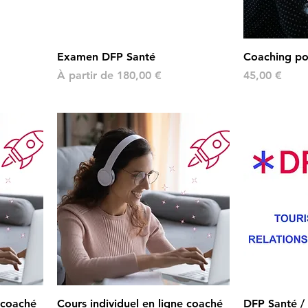
Examen DFP Santé
Coaching po
Prix promotionnel
Prix
À partir de
180,00 €
45,00 €
e coaché
Cours individuel en ligne coaché
DFP Santé /