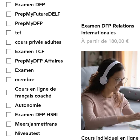
Examen DFP
PrepMyFutureDELF
PrepMyDFP
Examen DFP Relations
tcf
Internationales
Prix promotionnel
À partir de
180,00 €
cours privés adultes
Examen TCF
PrepMyDFP Affaires
Examen
membre
Cours en ligne de
français coaché
Autonomie
Examen DFP HSRI
Meersjanmetfrans
Niveautest
Cours individuel en lign