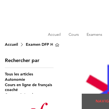
Accueil
Cours
Examens
Accueil
Examen DFP HSRI
Rechercher par
Tous les articles
Autonomie
Cours en ligne de français
coaché
Cours privés ado
cours privés adultes
NAVIG
Examen