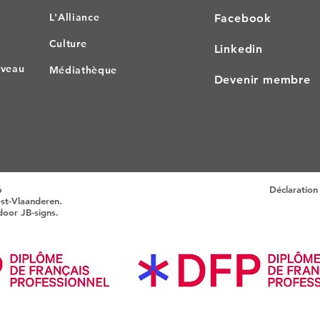
L'All
iance
Facebook
Culture
Linkedin
HSRI
iveau
Médiathèque
Devenir membre
 professionnel
6
Déclaration 
ost-Vlaanderen.
 door
JB-signs
.