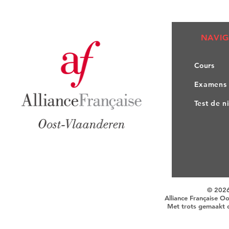
NAVIG
Co
urs
Exa
mens
Test de n
© 202
Alliance Française O
Met trots gemaakt