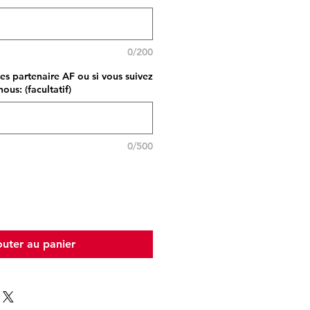
0/200
tes partenaire AF ou si vous suivez
ous: (facultatif)
0/500
outer au panier