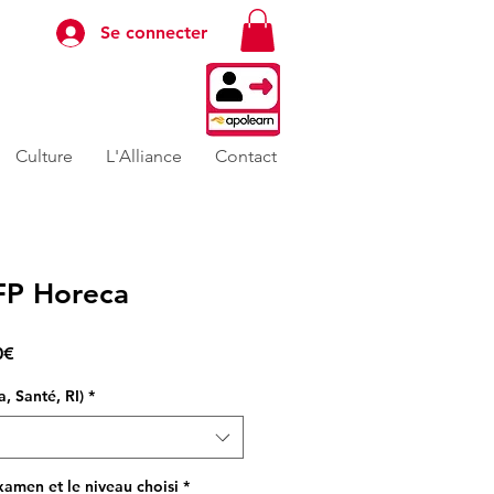
Se connecter
Culture
L'Alliance
Contact
P Horeca
Prix
0€
promotionnel
 Santé, RI)
*
xamen et le niveau choisi
*