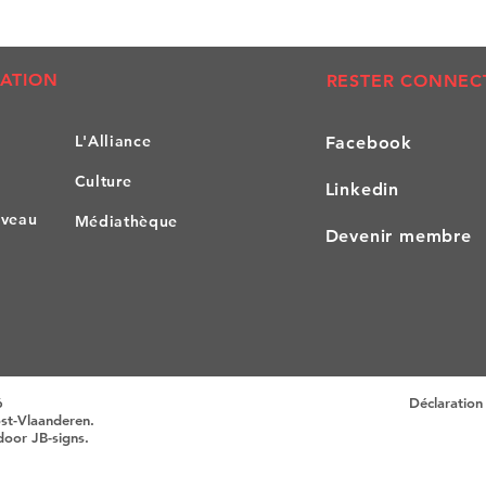
ATION
RESTER CONNEC
L'All
iance
Facebook
Culture
Linkedin
iveau
Médiathèque
Devenir membre
6
Déclaration 
ost-Vlaanderen.
 door
JB-signs
.