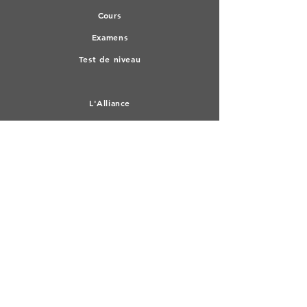
Co
urs
Exa
mens
Test de n
iveau
L'All
iance
Culture
Médiathèque
RESTER CONNECTE
Facebook
Linkedin
Devenir membre
ADRESSE