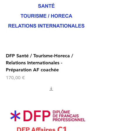
DFP Santé / Tourisme-Horeca /
Relations Internationales -
Préparation AF coachée
Prix
170,00 €