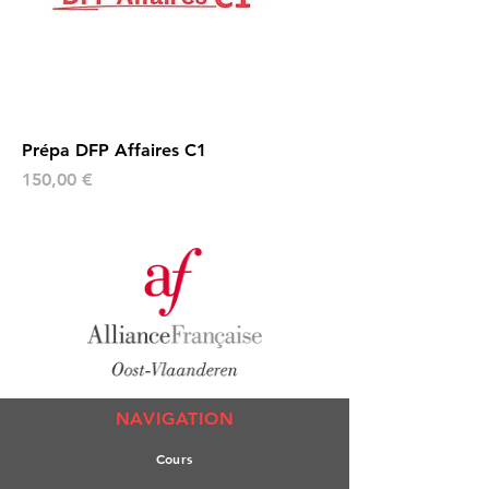
Prépa DFP Affaires C1
Prix
150,00 €
NAVIGATION
Co
urs