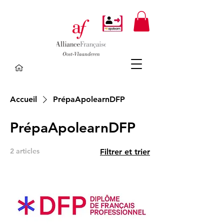
Accueil
PrépaApolearnDFP
PrépaApolearnDFP
2 articles
Filtrer et trier