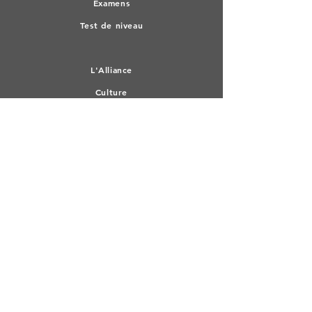
Exa
mens
Test de n
iveau
L'All
iance
Culture
Médiathèque
RESTER CONNECTE
Facebook
Linkedin
Devenir membre
ADRESSE
Henleykaai 86