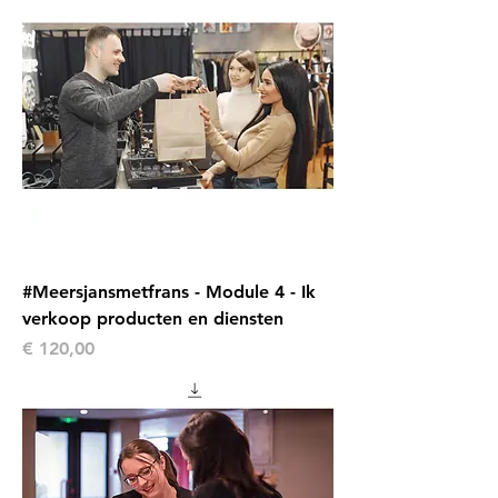
#Meersjansmetfrans - Module 4 - Ik
verkoop producten en diensten
Prijs
€ 120,00