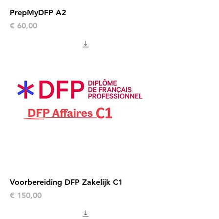
PrepMyDFP A2
Prijs
€ 60,00
Voorbereiding DFP Zakelijk C1
Prijs
€ 150,00