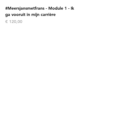
#Meersjansmetfrans - Module 1 - Ik
ga vooruit in mijn carrière
Prijs
€ 120,00
Ev@lang-test
Prijs
€ 15,00