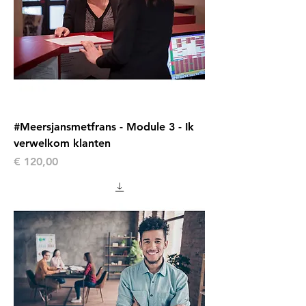
#Meersjansmetfrans - Module 3 - Ik
verwelkom klanten
Prijs
€ 120,00