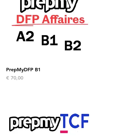
PrepMyDFP B1
Prijs
€ 70,00