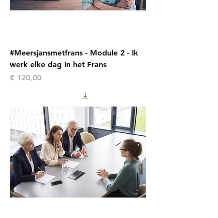
#Meersjansmetfrans - Module 2 - Ik
werk elke dag in het Frans
Prijs
€ 120,00