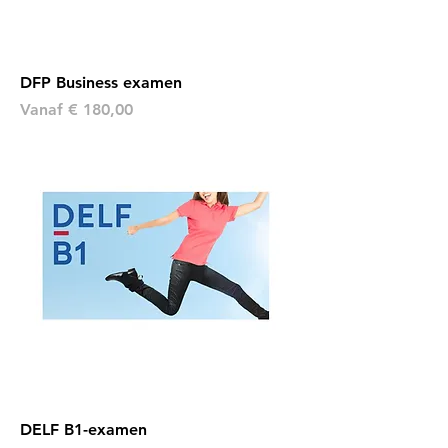
DFP Business examen
Verkoopprijs
Vanaf
€ 180,00
DELF B1-examen