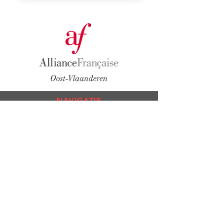
NAVIGATIE
Cursuss
en
Exame
ns
Nivea
utest
L'A
lliance
Cultuur
Mediatheek