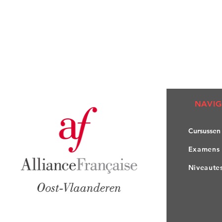
NAVIG
Cursuss
en
Exame
ns
Nivea
ute