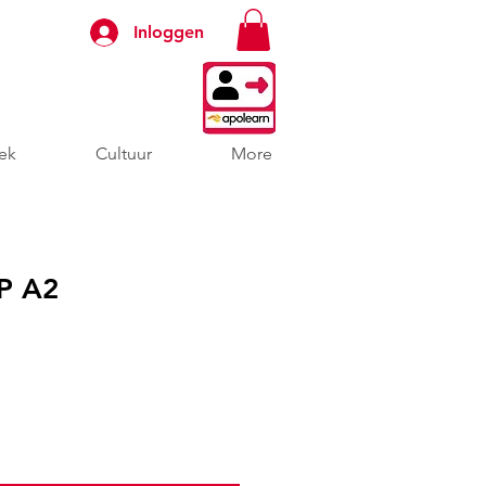
Inloggen
ek
Cultuur
More
P A2