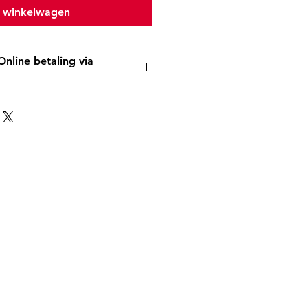
n winkelwagen
Online betaling via
NTACT-betaalmethode? Woon je
ingsgeld per bankoverschrijving
van Oost-Vlaanderen
 10 8295
 naam + PrepMyDFPA2'
 naar info@af-ovl.be
ONTACT betaalmethode? Waar
?
ngsgeld dan via overschrijving.
van Oost-Vlaanderen
 10 8295