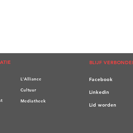
Vermeld: 'Uw naam
toepassingen om uw 
info@af-ovl.be
ATIE
BLIJF VERBONDE
L'A
lliance
Facebook
Cultuur
Linkedin
st
Mediatheek
Lid worden