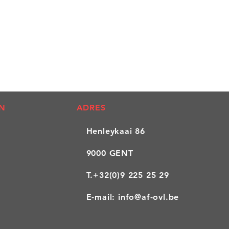
 + PrepMyDFPA2'
betalingsbewijs te sturen:
N
ADRES
Henleykaai 86
9000 GENT
T.
+32(0)9 225 25 29
E-mail:
info@af-ovl.be