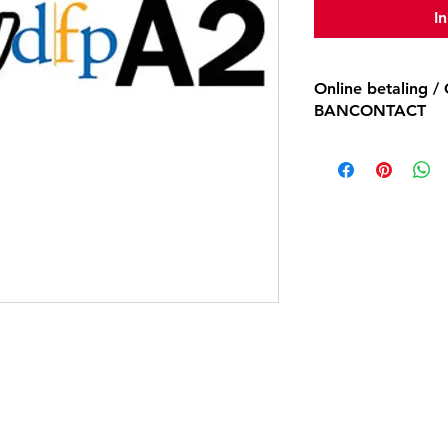
I
Online betaling / 
BANCONTACT
Heb je geen BANCO
niet in België?
Gelieve uw inschrijv
te betalen.
Alliance Française 
IBAN BE76 06 82 43
(BIC GKCCBEBB)
Communicatie: 'Uw
Stuur dan het bewijs
Heeft u geen BANC
ga je heen in België
Betaal uw inschrijvi
Alliance Française 
IBAN BE76 06 82 43
(BIC GKCCBEBB)