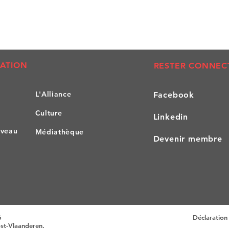
ATION
RESTER CONNEC
L'All
iance
Facebook
Culture
Linkedin
iveau
Médiathèque
Devenir membre
6
Déclaration 
ost-Vlaanderen.