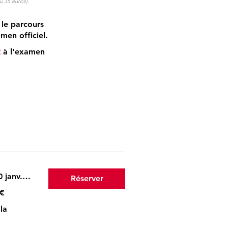
ou 35 euros).
 le parcours
en officiel.
t
à l'examen
Commence le 20 janv. 2027
Réserver
 €
la