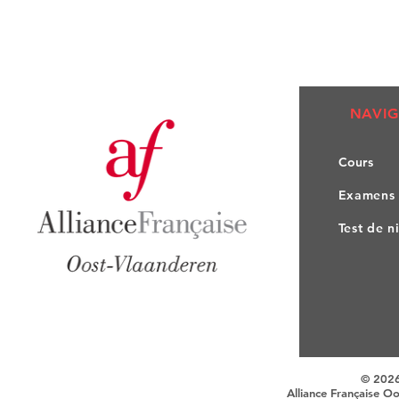
NAVIG
Co
urs
Exa
mens
Test de n
© 202
Alliance Française O