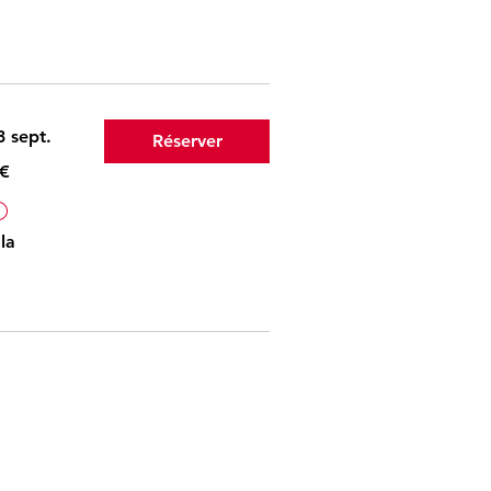
 sept.
Réserver
 €
L'éligibilité et le prix final seront calculés sur la page de paiement.
la