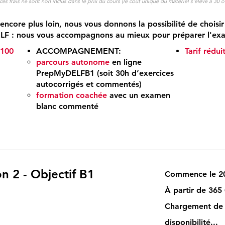
s frais ne sont non inclus dans le prix du cours (le coût unique du matériel s'élève à 30 
 encore plus loin, nous vous donnons la possibilité de choisir
F : nous vous accompagnons au mieux pour préparer l'exam
€100
ACCOMPAGNEMENT:
Tarif rédui
parcours autonome
en ligne
PrepMyDELFB1 (soit 30h d’exercices
autocorrigés et commentés)
formation coachée
avec un examen
blanc commenté
n 2 - Objectif B1
À
À partir de 365
partir
de
365
Chargement de 
euros
disponibilité...