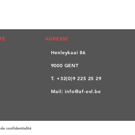
TE
ADRESSE
Henleykaai 86
9000 GENT
T.
+32(0)9 225 25 29
Mail:
info@af-ovl.be
de confidentialité