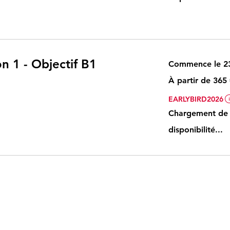
n 1 - Objectif B1
Commence le 23
À
À partir de 365
partir
de
365
EARLYBIRD2026
euros
Chargement de 
disponibilité...