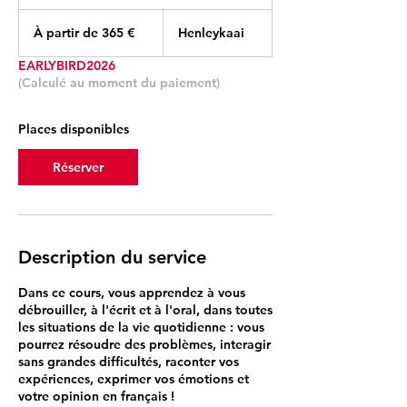
o
À
m
partir
À partir de 365 €
Henleykaai
de
m
365
e
euros
EARLYBIRD2026
n
(Calculé au moment du paiement)
c
e
l
Places disponibles
e
2
Réserver
3
s
e
p
t
Description du service
.
Dans ce cours, vous apprendez à vous
débrouiller, à l'écrit et à l'oral, dans toutes
les situations de la vie quotidienne : vous
pourrez résoudre des problèmes, interagir
sans grandes difficultés, raconter vos
expériences, exprimer vos émotions et
votre opinion en français !