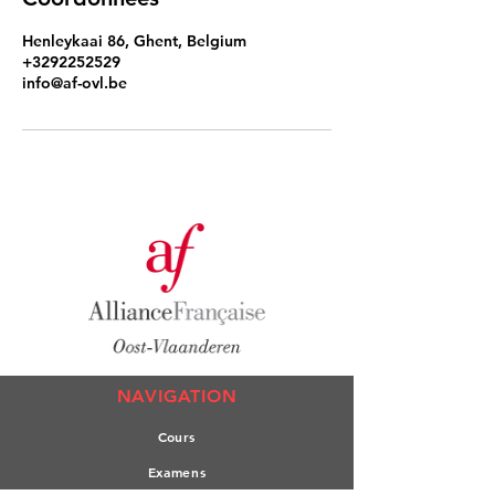
Henleykaai 86, Ghent, Belgium
+3292252529
info@af-ovl.be
NAVIGATION
Co
urs
Exa
mens