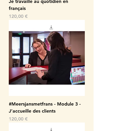
Je travaille au quotidien en
français
Prix
120,00 €
#Meersjansmetfrans - Module 3 -
J’accueille des clients
Prix
120,00 €