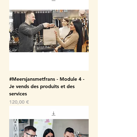
#Meersjansmetfrans - Module 4 -
Je vends des produits et des
services
Prix
120,00 €