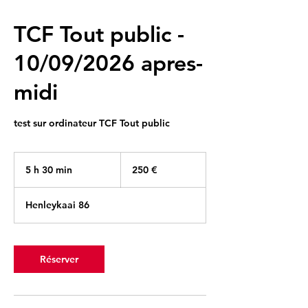
TCF Tout public -
10/09/2026 apres-
midi
test sur ordinateur TCF Tout public
250
euros
5 h 30 min
5
250 €
h
3
Henleykaai 86
0
m
i
n
Réserver