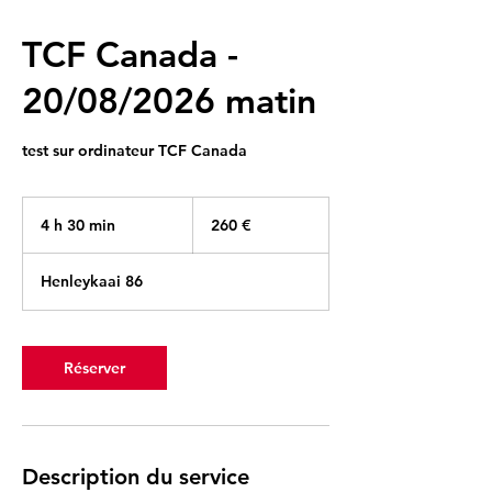
TCF Canada -
20/08/2026 matin
test sur ordinateur TCF Canada
260
euros
4 h 30 min
4
260 €
h
3
Henleykaai 86
0
m
i
n
Réserver
Description du service