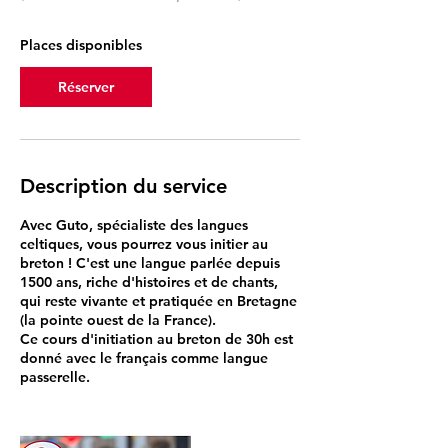
e
4
Places disponibles
o
c
t
Réserver
.
Description du service
Avec Guto, spécialiste des langues
celtiques, vous pourrez vous initier au
breton ! C'est une langue parlée depuis
1500 ans, riche d'histoires et de chants,
qui reste vivante et pratiquée en Bretagne
(la pointe ouest de la France).
Ce cours d'initiation au breton de 30h est
donné avec le français comme langue
passerelle.