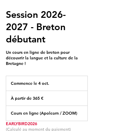
Session 2026-
2027 - Breton
débutant
Un cours en ligne de breton pour
découvrir la langue et la culture de la
Bretagne !
Commence le 4 oct.
C
o
À
m
partir
À partir de 365 €
de
m
365
e
euros
n
Cours en ligne (Apolearn / ZOOM)
c
e
EARLYBIRD2026
l
(Calculé au moment du paiement)