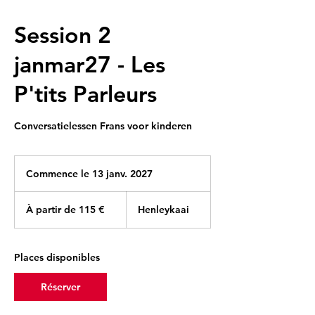
Session 2
janmar27 - Les
P'tits Parleurs
Conversatielessen Frans voor kinderen
Commence le 13 janv. 2027
C
o
À
m
partir
À partir de 115 €
Henleykaai
de
m
115
e
euros
n
c
Places disponibles
e
l
Réserver
e
1