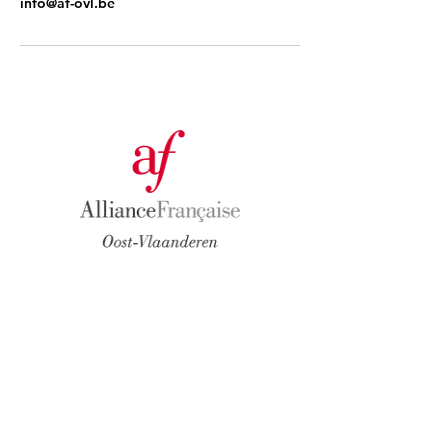
info@af-ovl.be
NAVIGATION
Co
urs
Exa
mens
Test de n
iveau