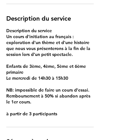
3
j
a
Description du service
n
v
Description du service
.
Un cours d'initiation au français :
2
exploration d'un thème et d'une histoire
0
que nous vous présenterons à la fin de la
2
session lors d’un petit spectacle.
7
Enfants de 3ème, 4ème, 5ème et 6ème
primaire
Le mercredi de 14h30 à 15h30
​NB: impossible de faire un cours d’essai.
Remboursement à 50% si abandon après
le 1er cours.
à partir de 3 participants