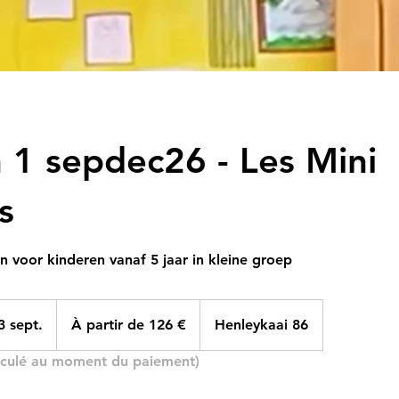
 1 sepdec26 - Les Mini
s
sen voor kinderen vanaf 5 jaar in kleine groep
À
partir
 sept.
C
À partir de 126 €
Henleykaai 86
de
126
o
euros
lculé au moment du paiement)
m
m