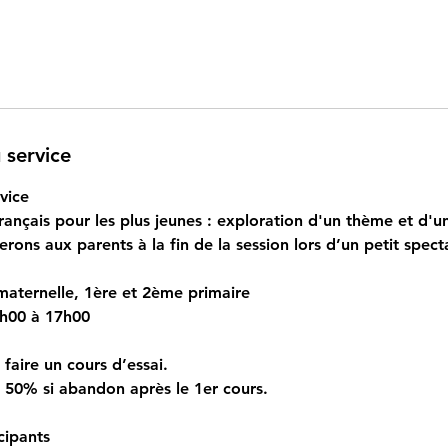
e
n
c
e
l
e
 service
2
3
vice
s
français pour les plus jeunes : exploration d'un thème et d'u
e
rons aux parents à la fin de la session lors d’un petit spect
p
t
aternelle, 1ère et 2ème primaire
.
6h00 à 17h00
 faire un cours d’essai.
50% si abandon après le 1er cours.
cipants