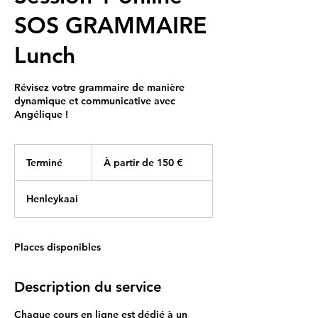
SOS GRAMMAIRE
Lunch
Révisez votre grammaire de manière
dynamique et communicative avec
Angélique !
À
partir
Terminé
T
À partir de 150 €
de
150
e
euros
r
Henleykaai
m
i
n
é
Places disponibles
Description du service
Chaque cours en ligne est dédié à un