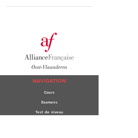
NAVIGATION
Co
urs
Exa
mens
Test de n
iveau
L'All
iance