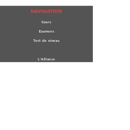
NAVIGATION
Co
urs
Exa
mens
Test de n
iveau
L'All
iance
Culture
Médiathèque
RESTER CONNECTE
Facebook
Linkedin
Devenir membre