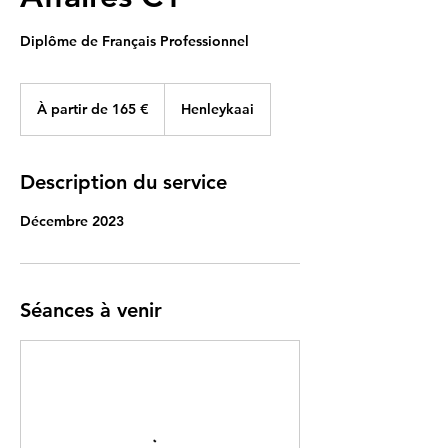
Diplôme de Français Professionnel
À
partir
À partir de 165 €
Henleykaai
de
165
euros
Description du service
Décembre 2023
Séances à venir