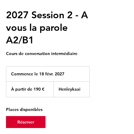
2027 Session 2 - A
vous la parole
A2/B1
Cours de conversation intermédiaire
Commence le 18 févr. 2027
C
o
À
m
partir
À partir de 190 €
Henleykaai
de
m
190
e
euros
n
c
Places disponibles
e
l
Réserver
e
1