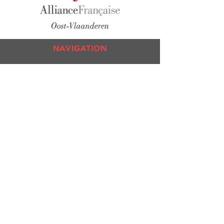
NAVIGATION
Co
urs
Exa
mens
Test de n
iveau
L'All
iance
Culture
Médiathèque
RESTER CONNECTE
Facebook