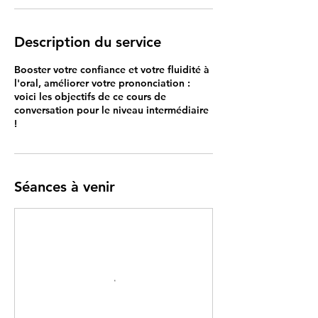
8
f
é
Description du service
v
r
Booster votre confiance et votre fluidité à
.
l'oral, améliorer votre prononciation :
2
voici les objectifs de ce cours de
0
conversation pour le niveau intermédiaire
2
!
7
Séances à venir