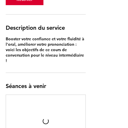
5
o
c
t
.
Description du service
Booster votre confiance et votre fluidité à
l'oral, améliorer votre prononciation :
voici les objectifs de ce cours de
conversation pour le niveau intermédiaire
!
Séances à venir