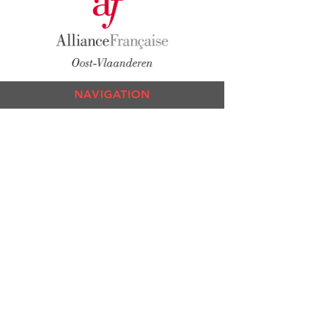
NAVIGATION
Co
urs
Exa
mens
Test de n
iveau
L'All
iance
Culture
Médiathèque
RESTER CONNECTE