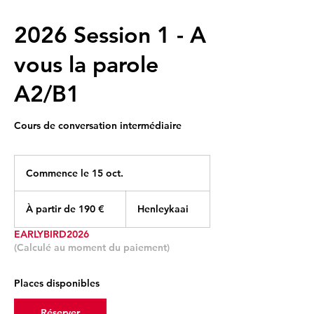
2026 Session 1 - A
vous la parole
A2/B1
Cours de conversation intermédiaire
Commence le 15 oct.
C
o
À
m
partir
À partir de 190 €
Henleykaai
de
m
190
e
euros
EARLYBIRD2026
n
(Calculé au moment du paiement)
c
e
l
Places disponibles
e
1
Réserver