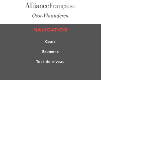
NAVIGATION
Co
urs
Exa
mens
Test de n
iveau
L'All
iance
Culture
Médiathèque
RESTER CONNECTE
Facebook