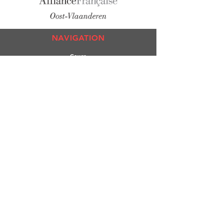
NAVIGATION
Co
urs
Exa
mens
Test de n
iveau
L'All
iance
Culture
Médiathèque
RESTER CONNECTE
Facebook
Linkedin