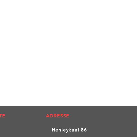
eption du message de convocation
ngsgeld dan via overschrijving.
 (examens@af-ovl.be) !
van Oost-Vlaanderen
ssier SPAM si vous ne voyez pas le
3 10 8295
tion !
centre d'examen par email si vous
 + DELF B1 + maand"
message de convocation.
TE
ADRESSE
Henleykaai 86