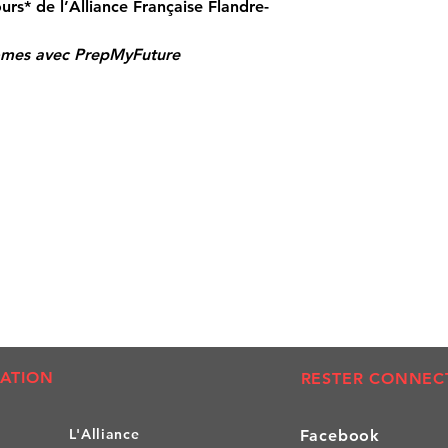
1) Confirmez la réc
urs* de l’Alliance Française Flandre-
Betaal uw inschrijvi
au centre d'examens
Alliance Française 
2) Vérifiez votre do
nomes avec PrepMyFuture
IBAN BE76 06 82 4
message de convoca
(BIC GKCCBEBB)
3) Contactez notre 
Vermeld : 'Uw naam
n'avez pas reçu ce 
ATION
RESTER CONNEC
L'All
iance
Facebook