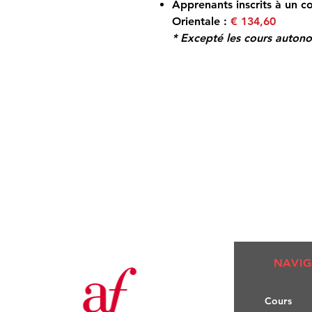
Apprenants inscrits à un co
Orientale :
€ 134,60
* Excepté les cours auto
NAVIG
Co
urs