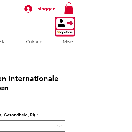
Inloggen
ek
Cultuur
More
 Internationale
gen
koopprijs
, Gezondheid, RI)
*