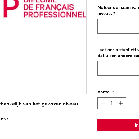
Noteer de naam van
niveau.
*
Laat ons alstublieft
dat u een andere cur
Aantal
*
afhankelijk van het gekozen niveau.
les
:
I