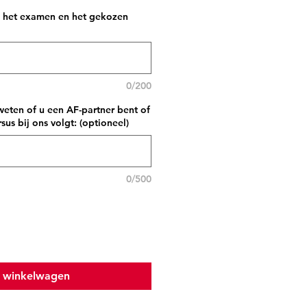
 het examen en het gekozen
0/200
 weten of u een AF-partner bent of
sus bij ons volgt: (optioneel)
0/500
n winkelwagen