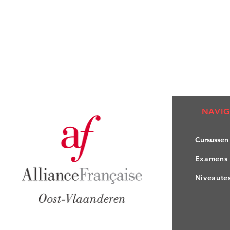
NAVIG
Cursuss
en
Exame
ns
Nivea
ute