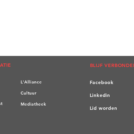
ATIE
BLIJF VERBONDE
L'A
lliance
Facebook
Cultuur
Linkedin
st
Mediatheek
Lid worden