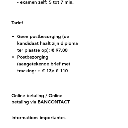
- examen zelf: 5 tot 7 min.
Tarief
Geen postbezorging (de
kandidaat haalt zijn diploma
ter plaatse op): € 97,00
Postbezorging
(aangetekende brief met
tracking: + € 13): € 110
Online betaling / Online
betaling via BANCONTACT
U beschikt niet over een
Informations importantes
BANCONTACT-betaalmethode?
Woont u niet in België?