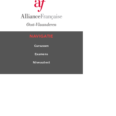
NAVIGATIE
Cursuss
en
Exame
ns
Nivea
utest
L'A
lliance
Cultuur
Mediatheek
BLIJF VERBONDEN