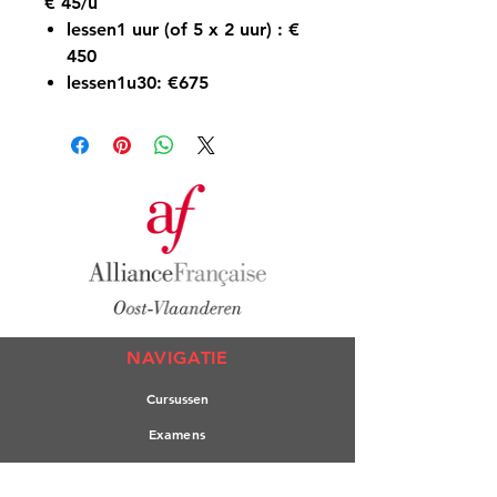
€ 45/u
lessen
1 uur (of 5 x 2 uur)
:
€
450
lessen
1u30
:
€675
NAVIGATIE
Cursuss
en
Exame
ns
Nivea
utest