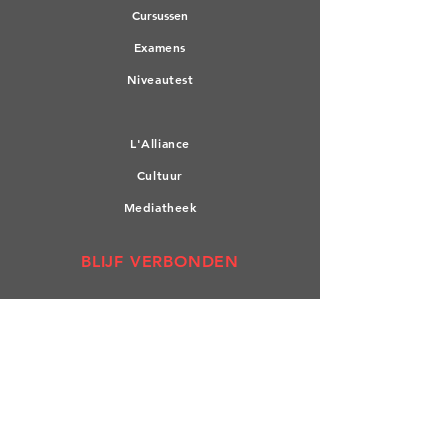
Cursuss
en
Exame
ns
Nivea
utest
L'A
lliance
Cultuur
Mediatheek
BLIJF VERBONDEN
Facebook
Linkedin
Lid worden
ADRES