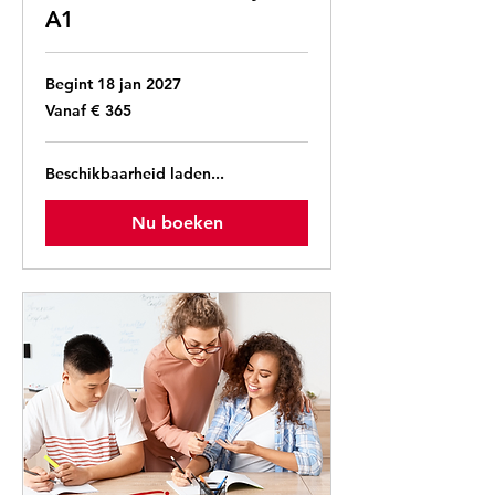
A1
Begint 18 jan 2027
Vanaf
Vanaf € 365
365
euro
Beschikbaarheid laden...
Nu boeken