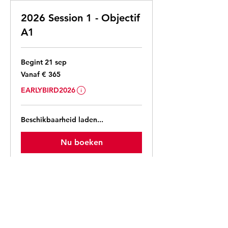
2026 Session 1 - Objectif
A1
Begint 21 sep
Vanaf
Vanaf € 365
365
euro
Of je hiervoor in aanmerking komt en de definitieve prijs wo
EARLYBIRD2026
Beschikbaarheid laden...
Nu boeken