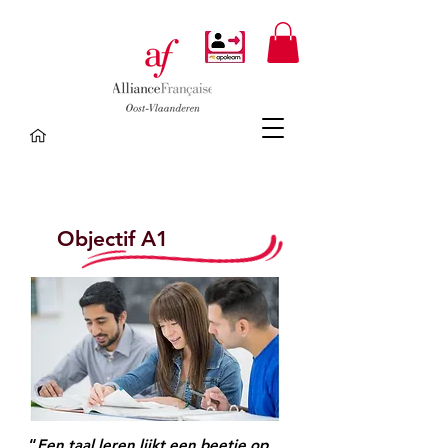
Objectif A1
“
Een taal leren lijkt een beetje op