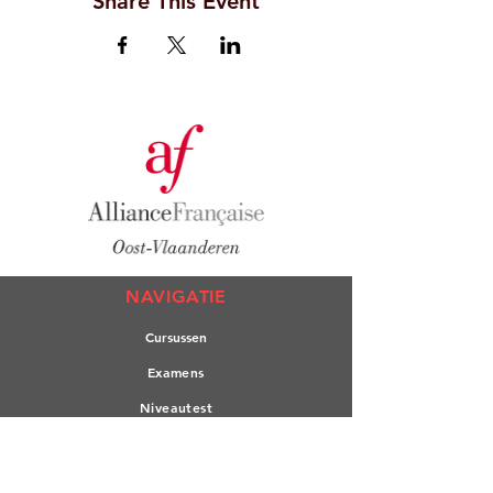
Share This Event
NAVIGATIE
Cursuss
en
Exame
ns
Nivea
utest
L'A
lliance