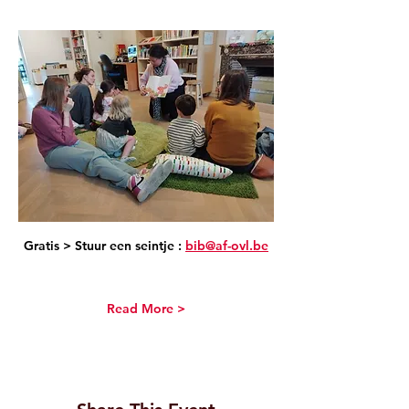
Gratis > Stuur een seintje : 
bib@af-ovl.be
Read More >