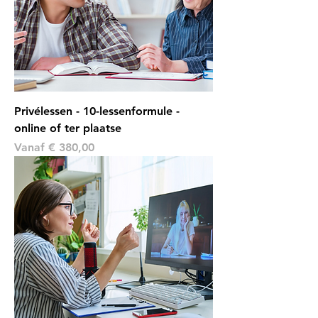
Privélessen - 10-lessenformule -
online of ter plaatse
Verkoopprijs
Vanaf
€ 380,00