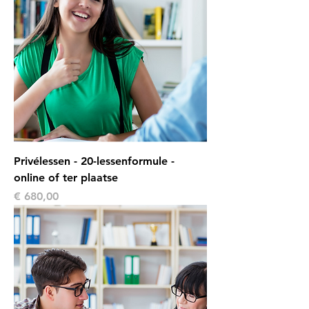
Privélessen - 20-lessenformule -
online of ter plaatse
Prijs
€ 680,00