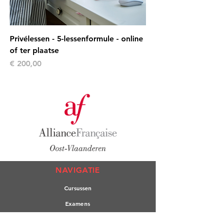
Privélessen - 5-lessenformule - online
of ter plaatse
Prijs
€ 200,00
NAVIGATIE
Cursuss
en
Exame
ns