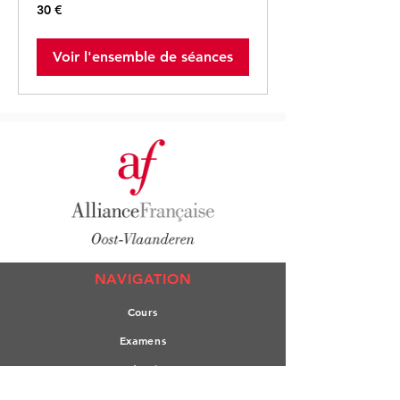
30
30 €
euros
Voir l'ensemble de séances
NAVIGATION
Co
urs
Exa
mens
Test de n
iveau