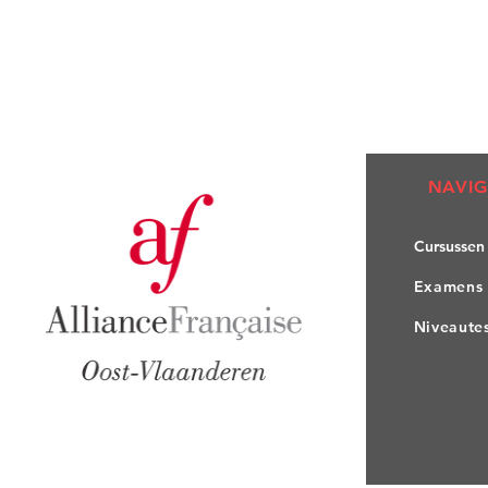
NAVIG
Cursuss
en
Exame
ns
Nivea
ute