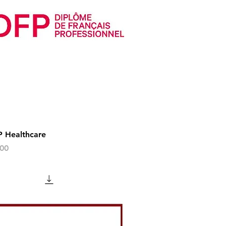
 Healthcare
s
00