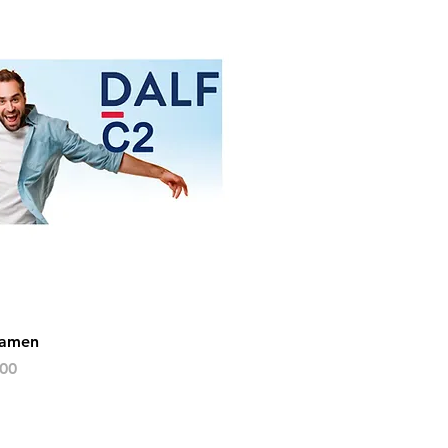
xamen
s
00