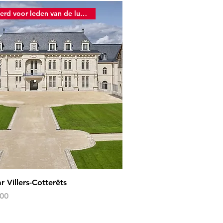
Gereserveerd voor leden van de luchtmacht.
r Villers-Cotterêts
s
00