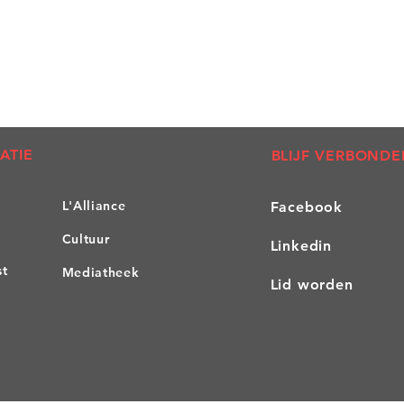
ATIE
BLIJF VERBONDE
L'A
lliance
Facebook
Cultuur
Linkedin
st
Mediatheek
Lid worden