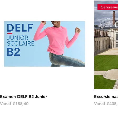
Examen DELF B2 Junior
Excursie naa
Verkoopprijs
Verkoopprij
Vanaf
€158,40
Vanaf
€435,