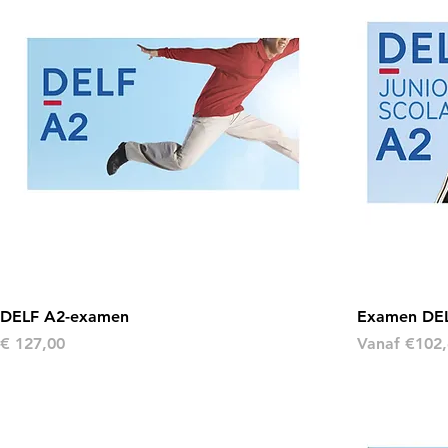
DELF A2-examen
Examen DEL
Prijs
Verkoopprij
€ 127,00
Vanaf
€102,