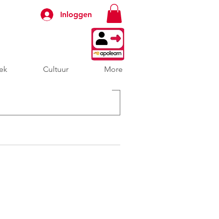
Inloggen
ek
Cultuur
More