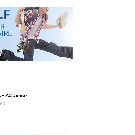
F A2 Junior
s
60