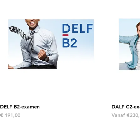
DELF B2-examen
DALF C2-e
Prijs
Verkoopprij
€ 191,00
Vanaf
€230,