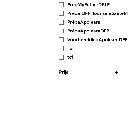
PrepMyFutureDELF
Prépa DFP TourismeSanteRI
PrépaApolearn
PrépaApolearnDFP
VoorbereidingApolearnDFP
lid
tcf
Prijs
€ 10
€ 840