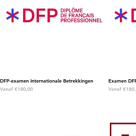
DFP-examen Internationale Betrekkingen
Examen DFP
Verkoopprijs
Verkoopprij
Vanaf
€180,00
Vanaf
€180,