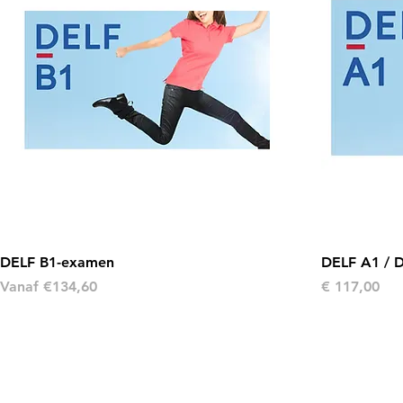
DELF B1-examen
DELF A1 / 
Verkoopprijs
Prijs
Vanaf
€134,60
€ 117,00